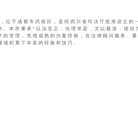
18日，位于成都市武侯区，是经四川省司法厅批准设立
所。
本所秉承
“以法至正，伦理求是，文以载道，德信
学的管理，凭借成熟的办案经验，在法律顾问服务、重
领域积累了丰富的经验
和技巧
。