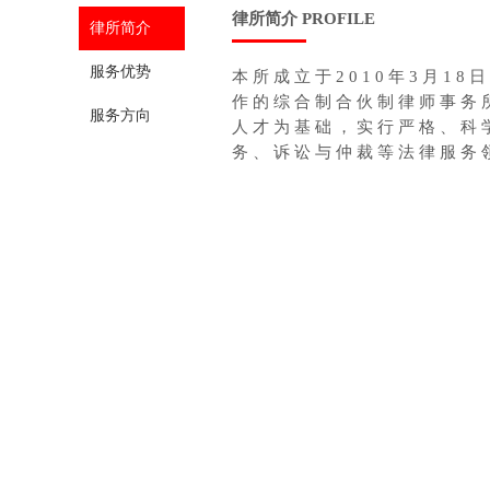
律所简介 PROFILE
律所简介
服务优势
本所
成立于
2010年3月
作的
综
合制
合伙制律师事务
服务方向
人才为基础，实行严格、科
务、诉讼与仲裁等法律服务